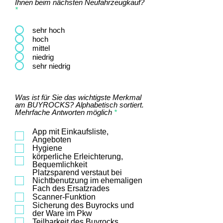
Ihnen beim nächsten Neufahrzeugkauf?
*
sehr hoch
hoch
mittel
niedrig
sehr niedrig
Was ist für Sie das wichtigste Merkmal
am BUYROCKS? Alphabetisch sortiert.
P
Mehrfache Antworten möglich
*
f
l
App mit Einkaufsliste,
i
Angeboten
c
Hygiene
h
körperliche Erleichterung,
t
f
Bequemlichkeit
e
Platzsparend verstaut bei
l
Nichtbenutzung im ehemaligen
d
Fach des Ersatzrades
Scanner-Funktion
Sicherung des Buyrocks und
der Ware im Pkw
Teilbarkeit des Buyrocks