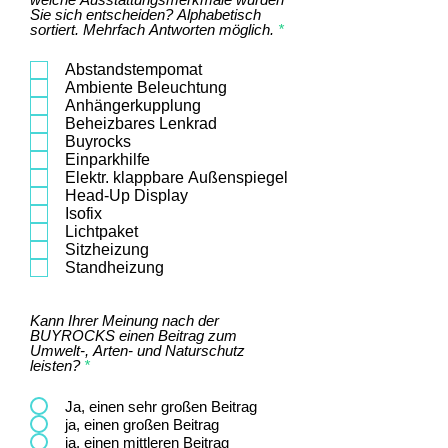
Sie sich entscheiden? Alphabetisch
P
sortiert. Mehrfach Antworten möglich.
*
f
l
Abstandstempomat
i
Ambiente Beleuchtung
c
h
Anhängerkupplung
t
Beheizbares Lenkrad
f
Buyrocks
e
Einparkhilfe
l
Elektr. klappbare Außenspiegel
d
Head-Up Display
Isofix
Lichtpaket
Sitzheizung
Standheizung
Kann Ihrer Meinung nach der
BUYROCKS einen Beitrag zum
Umwelt-, Arten- und Naturschutz
leisten?
*
Ja, einen sehr großen Beitrag
ja, einen großen Beitrag
ja, einen mittleren Beitrag