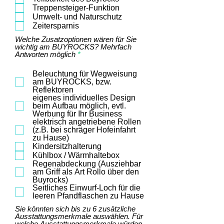
Treppensteiger-Funktion
Umwelt- und Naturschutz
Zeitersparnis
Welche Zusatzoptionen wären für Sie
wichtig am BUYROCKS? Mehrfach
P
Antworten möglich
*
f
l
Beleuchtung für Wegweisung
i
am BUYROCKS, bzw.
c
Reflektoren
h
eigenes individuelles Design
t
beim Aufbau möglich, evtl.
f
Werbung für Ihr Business
e
l
elektrisch angetriebene Rollen
d
(z.B. bei schräger Hofeinfahrt
zu Hause)
Kindersitzhalterung
Kühlbox / Wärmhaltebox
Regenabdeckung (Ausziehbar
am Griff als Art Rollo über den
Buyrocks)
Seitliches Einwurf-Loch für die
leeren Pfandflaschen zu Hause
Sie könnten sich bis zu 6 zusätzliche
Ausstattungsmerkmale auswählen. Für
welche Ausstattungsmerkmale würden