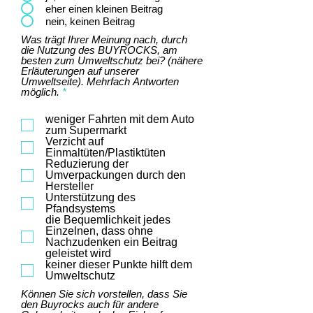
eher einen kleinen Beitrag
nein, keinen Beitrag
Was trägt Ihrer Meinung nach, durch
die Nutzung des BUYROCKS, am
besten zum Umweltschutz bei? (nähere
Erläuterungen auf unserer
Umweltseite). Mehrfach Antworten
P
möglich.
*
f
l
weniger Fahrten mit dem Auto
i
zum Supermarkt
c
Verzicht auf
h
Einmaltüten/Plastiktüten
t
Reduzierung der
f
Umverpackungen durch den
e
l
Hersteller
d
Unterstützung des
Pfandsystems
die Bequemlichkeit jedes
Einzelnen, dass ohne
Nachzudenken ein Beitrag
geleistet wird
keiner dieser Punkte hilft dem
Umweltschutz
Können Sie sich vorstellen, dass Sie
den Buyrocks auch für andere