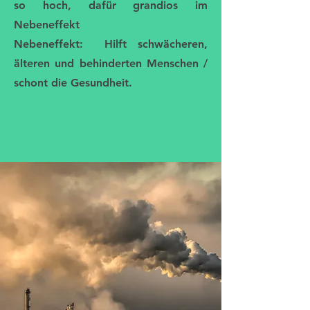
so hoch, dafür grandios im
Nebeneffekt
Nebeneffekt: Hilft schwächeren,
älteren und behinderten Menschen /
schont die Gesundheit.