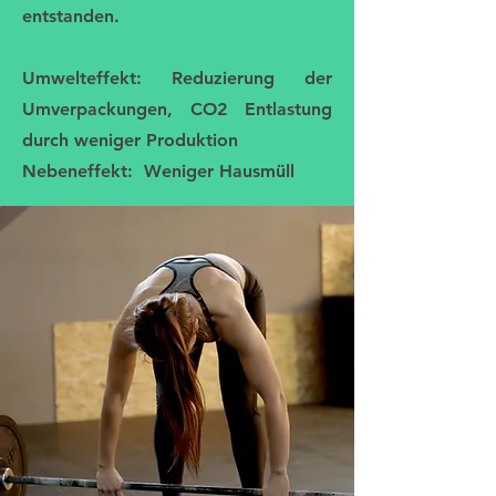
entstanden.
Umwelteffekt: Reduzierung der
Umverpackungen, CO2 Entlastung
durch weniger Produktion
Nebeneffekt: Weniger Hausmüll